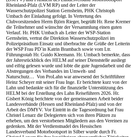
Rheinland-Pfalz (LVM RP) und der Leiter der
Wasserschutzpolizei Station Gernsheim, PHK Christoph
Umbach der Einladung gefolgt. In Vertretung des
Clubvorsitzenden Herrn Björn Rieger, begrüßt Hr. Rene Kremer
die Teilnehmer und wünschte der Versammlung einen guten
Verlauf. Hr. PHK Umbach als Leiter der WSP-Station
Gernsheim, vertrat die Direktion Wasserschutzpolizei im
Polizeipräsidium Einsatz und überbrachte die Grüße der Leiterin
der WSP Frau PD`in Katrin Brambach sowie vom Ltr.
Führungsstab Hr. Guido Kleemann. Hr. Umbach bemerkte, dass
der Jahresrückblick des HELM auf seiner Dienststelle ausliegt
und eifrig gelesen wurde und lobte die gute Jugendarbeit und die
Abstregungen des Verbandes im Umwelt- und
Naturschutz… Von ProLahn war anwesend der Schriftführer
Heinz Scheyer mit seiner Frau Inge. Er berichtete kurz von der
Lahn und bedankte sich für die finanzielle Unterstützung des
HELM bei der Erstellung des Lahn Reiseführers 2026. Hr.
Gisbert König berichtete von der gemeinsamen Arbeit beider
Landesverbände (Hessen und Rheinland-Pfalz) und von der
Arbeit des DMYV. Vor Eintritt in die Tagesordnung bat Frau
Christel Lenarz die Delegierten sich von ihren Plätzen zu
erheben, um den verstorbenen Mitgliedern aus den Vereinen zu
gedenken. Mit der Verdienstnadel des Hessischen
Landesverband Motorbootsport in Silber wurde durch Fr.