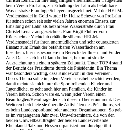
Christel Lenarz für ihre langjährigen ehrenamtlicher Tätigkeiten
beim Verein ProLahn, zur Erhaltung der Lahn als befahrbare
Wasserstraße Frau Inge Scheyer ausgezeichnet. Mit der HELM-
Verdienstnadel in Gold wurde Hr. Heinz Scheyer von ProLahn
für seinen schon seit sehr vielen Jahren enormen Einsatz zur
Erhaltung der Lahn als befahrbare Wasserstraße durch Frau
Christel Lenarz ausgezeichnet. Frau Birgit Fluhrer vom
Rüdesheimer Yachtclub erhält die silberne HELM-
Verdienstnadel für ihren unermüdlichen und sehr couragierten
Einsatz zum Erhalt der befahrbaren Wasserflächen am
Inselrhein, hier insbesondere im Bereich der Ilmen- und Fulder
Aue. Da sie sich im Urlaub befindet, bekommt sie die
Auszeichnung zu einem späteren Zeitpunkt. Unter TOP 4 stand
der Bericht des Präsidiums durch die Präsidentin. Ein Thema
war besonders wichtig, dass Kindeswohl in den Vereinen.
Dieses Thema sollte in jedem Verein sensibel beachtet werden,
damit meinte sie nicht nur die Sporttreibenden Kinder und
Jugendliche, es geht auch hier um Familien, die Kinder im
Verein haben. Schön wäre es, wenn jeder Verein einen
Beauftragten/Beauftrage der sich diesem Thema annimmt. Des
Weiteren berichtete sie über die Aktivitäten des Präsidiums, sei
es beim Landessportbund oder anderen Organisationen. So gab
es im vergangenen Jahr zwei Umweltseminare, die von den
beiden Umweltbeauftragten der beiden Landesverbände
Rheinland-Pfalz und Hessen organisiert und durchgeführt