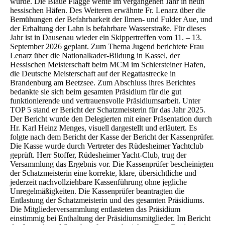
wurde. Die Blaue Flagge wehte im vergangenen Jahr in neun
hessischen Häfen. Des Weiteren erwähnte Fr. Lenarz über die
Bemühungen der Befahrbarkeit der Ilmen- und Fulder Aue, und
der Erhaltung der Lahn ls befahrbare Wasserstraße. Für dieses
Jahr ist in Dausenau wieder ein Skippertreffen vom 11. – 13.
September 2026 geplant. Zum Thema Jugend berichtete Frau
Lenarz über die Nationalkader-Bildung in Kassel, der
Hessischen Meisterschaft beim MCM im Schiersteiner Hafen,
die Deutsche Meisterschaft auf der Regattastrecke in
Brandenburg am Beetzsee. Zum Abschluss ihres Berichtes
bedankte sie sich beim gesamten Präsidium für die gut
funktionierende und vertrauensvolle Präsidiumsarbeit. Unter
TOP 5 stand er Bericht der Schatzmeisterin für das Jahr 2025.
Der Bericht wurde den Delegierten mit einer Präsentation durch
Hr. Karl Heinz Menges, visuell dargestellt und erläutert. Es
folgte nach dem Bericht der Kasse der Bericht der Kassenprüfer.
Die Kasse wurde durch Vertreter des Rüdesheimer Yachtclub
geprüft. Herr Stoffer, Rüdesheimer Yacht-Club, trug der
Versammlung das Ergebnis vor. Die Kassenprüfer bescheinigten
der Schatzmeisterin eine korrekte, klare, übersichtliche und
jederzeit nachvollziehbare Kassenführung ohne jegliche
Unregelmäßigkeiten. Die Kassenprüfer beantragten die
Entlastung der Schatzmeisterin und des gesamten Präsidiums.
Die Mitgliederversammlung entlasteten das Präsidium
einstimmig bei Enthaltung der Präsidiumsmitglieder. Im Bericht