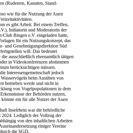
ern (Ruderern, Kanuten, Stand-
nso wie für die Nutzung der Auen
eizeitaktivitäten.
enn es gibt Arbeit. Bei einem Treffen,
V.), Initiatorin und Moderatorin der
-Club Bingen e.V. eingeladen hatte,
Vorlagen für ein Nutzungskonzept, das
tur- und Genehmigungsdirektion Süd
rtigstellen will. Das bedeutet
die ausschließlich ehrenamtlich tätigen
n oder in Videokonferenzen abstimmen
ktrum berücksichtigen müssen.
 die Interessengemeinschaft jedoch
on Wasservögeln beim Ausüben von
en betrieben werde und nicht in
cklung von Vogelpopulationen in dem
r Erkenntnisse der Behörden nutzen,
 könnte ein für alle Nutzer der Auen
haft Inselrhein war die behördliche
 2024. Lediglich der Vollzug der
bhängig von den inhaltlichen Arbeiten
e Auseinandersetzung einiger Vereine
 durch die SGD.