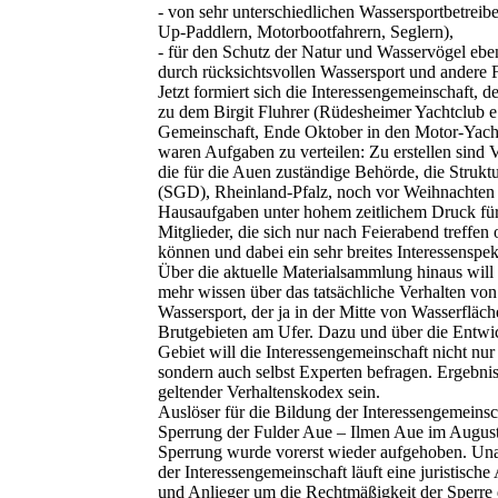
- von sehr unterschiedlichen Wassersportbetreib
Up-Paddlern, Motorbootfahrern, Seglern),
- für den Schutz der Natur und Wasservögel ebe
durch rücksichtsvollen Wassersport und andere Fr
Jetzt formiert sich die Interessengemeinschaft, d
zu dem Birgit Fluhrer (Rüdesheimer Yachtclub e.
Gemeinschaft, Ende Oktober in den Motor-Yacht
waren Aufgaben zu verteilen: Zu erstellen sind 
die für die Auen zuständige Behörde, die Struk
(SGD), Rheinland-Pfalz, noch vor Weihnachten fe
Hausaufgaben unter hohem zeitlichem Druck für 
Mitglieder, die sich nur nach Feierabend treffe
können und dabei ein sehr breites Interessenspe
Über die aktuelle Materialsammlung hinaus will
mehr wissen über das tatsächliche Verhalten v
Wassersport, der ja in der Mitte von Wasserfläch
Brutgebieten am Ufer. Dazu und über die Entwi
Gebiet will die Interessengemeinschaft nicht nu
sondern auch selbst Experten befragen. Ergebnis
geltender Verhaltenskodex sein.
Auslöser für die Bildung der Interessengemeinsc
Sperrung der Fulder Aue – Ilmen Aue im August
Sperrung wurde vorerst wieder aufgehoben. Una
der Interessengemeinschaft läuft eine juristisch
und Anlieger um die Rechtmäßigkeit der Sperre