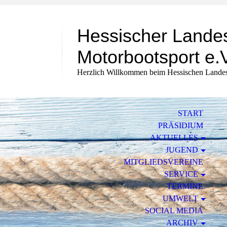
Hessischer Lande
Motorbootsport e.
Herzlich Willkommen beim Hessischen Landes
START
PRÄSIDIUM
AKTUELLES
JUGEND
MITGLIEDSVEREINE
SERVICE
TERMINE
UMWELT
SOCIAL MEDIA
ARCHIV